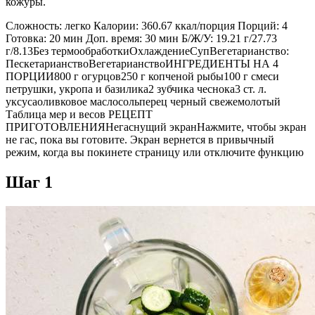
кожуры.
Сложность: легко Калории: 360.67 ккал/порция Порций: 4
Готовка: 20 мин Доп. время: 30 мин Б/Ж/У: 19.21 г/27.73
г/8.13Без термообработкиОхлаждениеСупВегетарианство:
ПескетарианствоВегетарианствоИНГРЕДИЕНТЫ НА 4
ПОРЦИИ800 г огурцов250 г копченой рыбы100 г смеси
петрушки, укропа и базилика2 зубчика чеснока3 ст. л.
уксусаоливковое маслосольперец черный свежемолотый
Таблица мер и весов РЕЦЕПТ
ПРИГОТОВЛЕНИЯНегаснущий экранНажмите, чтобы экран
не гас, пока вы готовите. Экран вернется в привычный
режим, когда вы покинете страницу или отключите функцию
Шаг 1