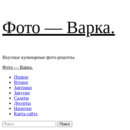
Перейти
Фото — Варка.
к
содержимому
Вкусные кулинарные фото-рецепты.
Основное
Фото — Варка.
меню
Первое
Второе
Завтраки
Закуски
Салаты
Десерты
Напитки
Карта сайта
Найти: