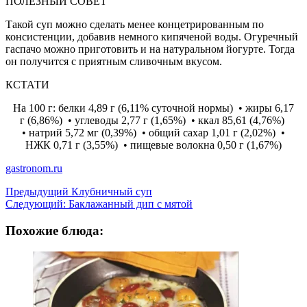
ПОЛЕЗНЫЙ СОВЕТ
Такой суп можно сделать менее концетрированным по
консистенции, добавив немного кипяченой воды. Огуречный
гаспачо можно приготовить и на натуральном йогурте. Тогда
он получится с приятным сливочным вкусом.
КСТАТИ
На 100 г: белки 4,89 г (6,11% суточной нормы) • жиры 6,17
г (6,86%) • углеводы 2,77 г (1,65%) • ккал 85,61 (4,76%)
• натрий 5,72 мг (0,39%) • общий сахар 1,01 г (2,02%) •
НЖК 0,71 г (3,55%) • пищевые волокна 0,50 г (1,67%)
gastronom.ru
Навигация
Предыдущий
Клубничный суп
Следующий:
Баклажанный дип с мятой
записи
Похожие блюда: