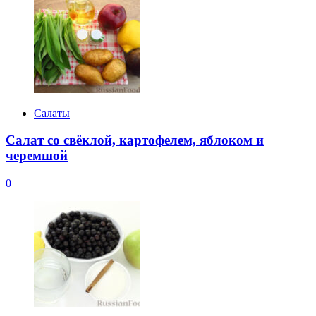
Салаты
Салат со свёклой, картофелем, яблоком и
черемшой
0