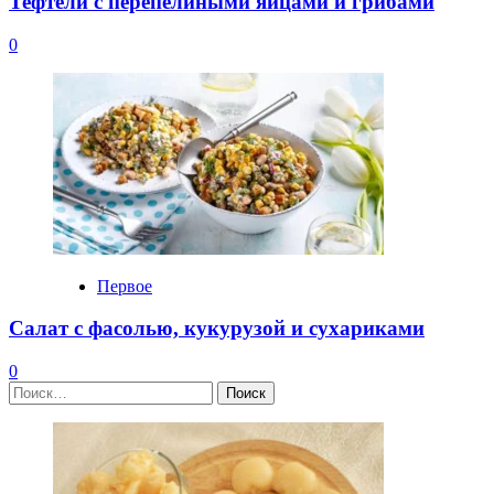
Тефтели с перепелиными яйцами и грибами
0
Первое
Салат с фасолью, кукурузой и сухариками
0
Найти: