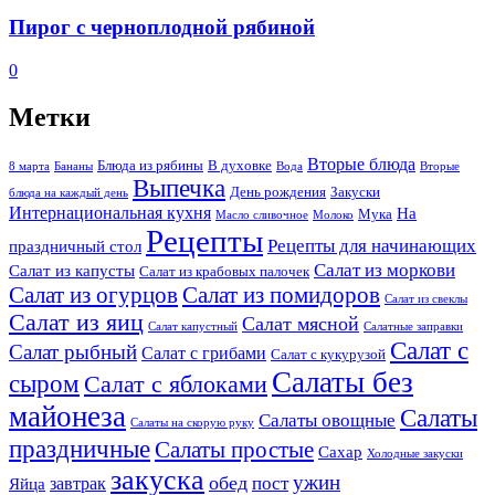
Пирог с черноплодной рябиной
0
Метки
Вторые блюда
Блюда из рябины
В духовке
8 марта
Бананы
Вода
Вторые
Выпечка
День рождения
Закуски
блюда на каждый день
Интернациональная кухня
На
Мука
Масло сливочное
Молоко
Рецепты
Рецепты для начинающих
праздничный стол
Салат из моркови
Салат из капусты
Салат из крабовых палочек
Салат из огурцов
Салат из помидоров
Салат из свеклы
Салат из яиц
Салат мясной
Салат капустный
Салатные заправки
Салат с
Салат рыбный
Салат с грибами
Салат с кукурузой
Салаты без
сыром
Салат с яблоками
майонеза
Салаты
Салаты овощные
Салаты на скорую руку
праздничные
Салаты простые
Сахар
Холодные закуски
закуска
ужин
обед
пост
завтрак
Яйца