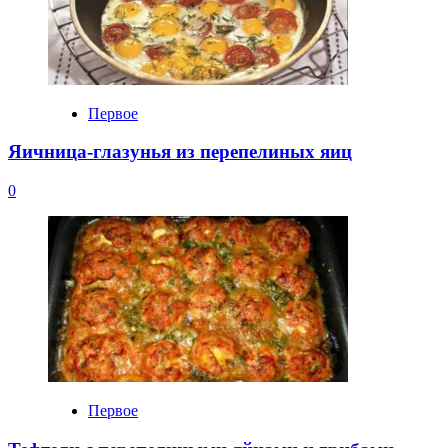
Первое
Яичница-глазунья из перепелиных яиц
0
Первое