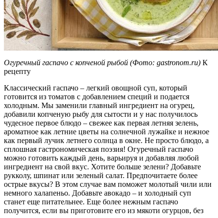
Огуречный гаспачо с копченой рыбой
(Фото: gastronom.ru)
К
рецепту
Классический гаспачо – легкий овощной суп, который
готовится из томатов с добавлением специй и подается
холодным. Мы заменили главный ингредиент на огурец,
добавили копченую рыбу для сытости и у нас получилось
чудесное первое блюдо – свежее как первая летняя зелень,
ароматное как летние цветы на солнечной лужайке и нежное
как первый лучик летнего солнца в окне. Не просто блюдо, а
сплошная гастрономическая поэзия! Огуречный гаспачо
можно готовить каждый день, варьируя и добавляя любой
ингредиент на свой вкус. Хотите больше зелени? Добавьте
рукколу, шпинат или зеленый салат. Предпочитаете более
острые вкусы? В этом случае вам поможет молотый чили или
немного халапеньо. Добавьте авокадо – и холодный суп
станет еще питательнее. Еще более нежным гаспачо
получится, если вы приготовите его из мякоти огурцов, без