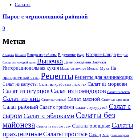
Салаты
Пирог с черноплодной рябиной
0
Метки
Вторые блюда
Блюда из рябины
В духовке
8 марта
Бананы
Вода
Вторые
Выпечка
День рождения
Закуски
блюда на каждый день
Интернациональная кухня
На
Мука
Масло сливочное
Молоко
Рецепты
Рецепты для начинающих
праздничный стол
Салат из моркови
Салат из капусты
Салат из крабовых палочек
Салат из огурцов
Салат из помидоров
Салат из свеклы
Салат из яиц
Салат мясной
Салат капустный
Салатные заправки
Салат с
Салат рыбный
Салат с грибами
Салат с кукурузой
Салаты без
сыром
Салат с яблоками
майонеза
Салаты
Салаты овощные
Салаты на скорую руку
праздничные
Салаты простые
Сахар
Холодные закуски