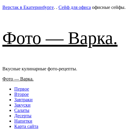
Пер
Верстак в Екатеринбурге
. .
Сейф для офиса
офисные сейфы.
к
сод
Фото — Варка.
Вкусные кулинарные фото-рецепты.
Основное
Фото — Варка.
меню
Первое
Второе
Завтраки
Закуски
Салаты
Десерты
Напитки
Карта сайта