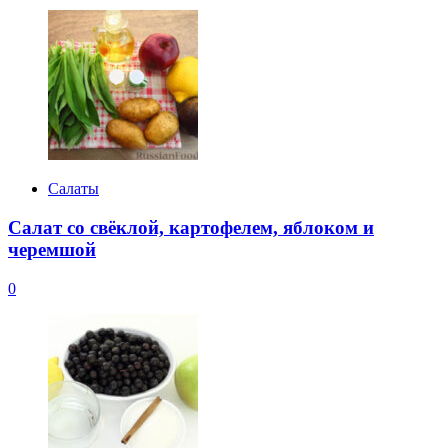
Салаты
Салат со свёклой, картофелем, яблоком и
черемшой
0