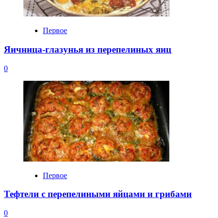
Первое
Яичница-глазунья из перепелиных яиц
0
Первое
Тефтели с перепелиными яйцами и грибами
0