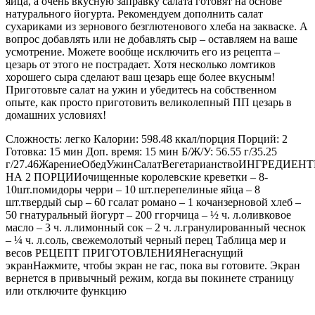
яйца, а очень вкусную заправку салата готовят на основе
натурального йогурта. Рекомендуем дополнить салат
сухариками из зернового безглютенового хлеба на закваске. А
вопрос добавлять или не добавлять сыр – оставляем на ваше
усмотрение. Можете вообще исключить его из рецепта –
цезарь от этого не пострадает. Хотя несколько ломтиков
хорошего сыра сделают ваш цезарь еще более вкусным!
Приготовьте салат на ужин и убедитесь на собственном
опыте, как просто приготовить великолепный ПП цезарь в
домашних условиях!
Сложность: легко Калории: 598.48 ккал/порция Порций: 2
Готовка: 15 мин Доп. время: 15 мин Б/Ж/У: 56.55 г/35.25
г/27.46ЖарениеОбедУжинСалатВегетарианствоИНГРЕДИЕН
НА 2 ПОРЦИИочищенные королевские креветки – 8-
10шт.помидоры черри – 10 шт.перепелиные яйца – 8
шт.твердый сыр – 60 гсалат романо – 1 кочанзерновой хлеб –
50 гнатуральный йогурт – 200 ггорчица – ½ ч. л.оливковое
масло – 3 ч. л.лимонный сок – 2 ч. л.гранулированный чеснок
– ¼ ч. л.соль, свежемолотый черный перец Таблица мер и
весов РЕЦЕПТ ПРИГОТОВЛЕНИЯНегаснущий
экранНажмите, чтобы экран не гас, пока вы готовите. Экран
вернется в привычный режим, когда вы покинете страницу
или отключите функцию