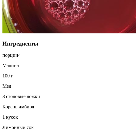
Ингредиенты
порции
4
Малина
100 г
Мед
3 столовые ложки
Корень имбиря
1 кусок
Лимонный сок