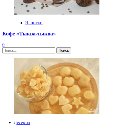
Напитки
Кофе «Тыква-тыква»
0
Найти:
Десерты