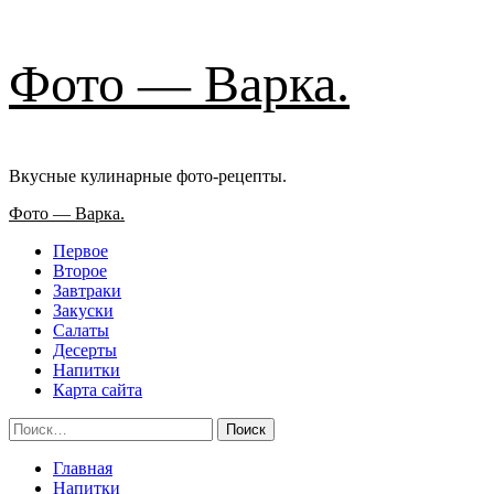
Перейти
Фото — Варка.
к
содержимому
Вкусные кулинарные фото-рецепты.
Основное
Фото — Варка.
меню
Первое
Второе
Завтраки
Закуски
Салаты
Десерты
Напитки
Карта сайта
Найти:
Главная
Напитки