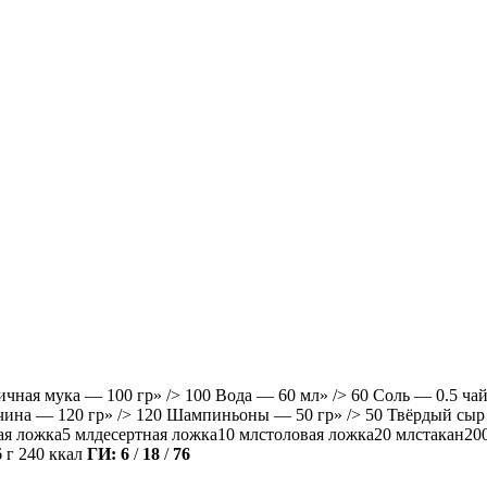
ная мука — 100 гр» /> 100 Вода — 60 мл» /> 60 Соль — 0.5 чайн
етчина — 120 гр» /> 120 Шампиньоны — 50 гр» /> 50 Твёрдый сыр 
ая ложка5 млдесертная ложка10 млстоловая ложка20 млстакан200
 г 240 ккал
ГИ:
6
/
18
/
76