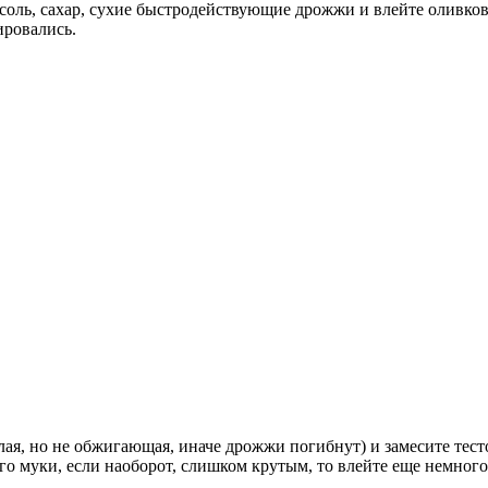
 соль, сахар, сухие быстродействующие дрожжи и влейте оливков
ировались.
ая, но не обжигающая, иначе дрожжи погибнут) и замесите тесто
ого муки, если наоборот, слишком крутым, то влейте еще немног