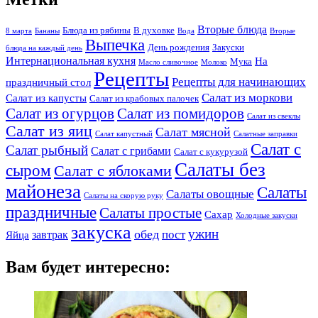
Вторые блюда
Блюда из рябины
В духовке
8 марта
Бананы
Вода
Вторые
Выпечка
День рождения
Закуски
блюда на каждый день
Интернациональная кухня
На
Мука
Масло сливочное
Молоко
Рецепты
Рецепты для начинающих
праздничный стол
Салат из моркови
Салат из капусты
Салат из крабовых палочек
Салат из огурцов
Салат из помидоров
Салат из свеклы
Салат из яиц
Салат мясной
Салат капустный
Салатные заправки
Салат с
Салат рыбный
Салат с грибами
Салат с кукурузой
Салаты без
сыром
Салат с яблоками
майонеза
Салаты
Салаты овощные
Салаты на скорую руку
праздничные
Салаты простые
Сахар
Холодные закуски
закуска
ужин
обед
пост
завтрак
Яйца
Вам будет интересно: