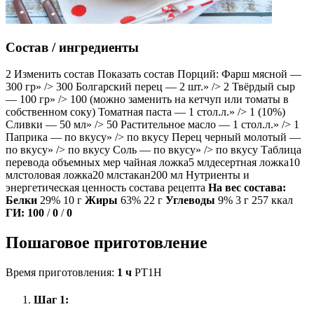
Состав / ингредиенты
2 Изменить состав Показать состав Порций: Фарш мясной —
300 гр» /> 300 Болгарский перец — 2 шт.» /> 2 Твёрдый сыр
— 100 гр» /> 100 (можно заменить на кетчуп или томаты в
собственном соку) Томатная паста — 1 стол.л.» /> 1 (10%)
Сливки — 50 мл» /> 50 Растительное масло — 1 стол.л.» /> 1
Паприка — по вкусу» /> по вкусу Перец черный молотый —
по вкусу» /> по вкусу Соль — по вкусу» /> по вкусу Таблица
перевода объемных мер чайная ложка5 млдесертная ложка10
млстоловая ложка20 млстакан200 мл Нутриенты и
энергетическая ценность состава рецепта
На вес состава:
Белки
29% 10 г
Жиры
63% 22 г
Углеводы
9% 3 г 257 ккал
ГИ:
100
/
0
/
0
Пошаговое приготовление
Время приготовления:
1 ч
PT1H
Шаг 1: