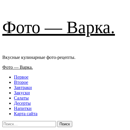
Перейти
Фото — Варка.
к
содержимому
Вкусные кулинарные фото-рецепты.
Основное
Фото — Варка.
меню
Первое
Второе
Завтраки
Закуски
Салаты
Десерты
Напитки
Карта сайта
Найти: