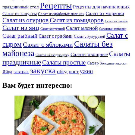
Рецепты
Рецепты для начинающих
праздничный стол
Салат из моркови
Салат из капусты
Салат из крабовых палочек
Салат из огурцов
Салат из помидоров
Салат из свеклы
Салат из яиц
Салат мясной
Салат капустный
Салатные заправки
Салат с
Салат рыбный
Салат с грибами
Салат с кукурузой
Салаты без
сыром
Салат с яблоками
майонеза
Салаты
Салаты овощные
Салаты на скорую руку
праздничные
Салаты простые
Сахар
Холодные закуски
закуска
ужин
обед
пост
завтрак
Яйца
Вам будет интересно: