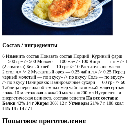
Состав / ингредиенты
6 Изменить состав Показать состав Порций: Куриный фарш
— 500 гр» /> 500 Молоко — 100 мл» /> 100 Яйца — 1 шт.» /> 1
(2 ломтика) Белый хлеб — 10 гр» /> 10 Растительное масло —
2 стол.л.» /> 2 Мускатный орех — 0.25 чайн.л.» /> 0.25 Перец
черный молотый — по вкусу» /> по вкусу Соль — по вкусу»
/> по вкусу Панировка: Панировочные сухари — 60 гр» /> 60
Таблица перевода объемных мер чайная ложка5 млдесертная
ложка10 млстоловая ложка20 млстакан200 мл Нутриенты и
энергетическая ценность состава рецепта
На вес состава:
Белки
42% 14 г
Жиры
36% 12 г
Углеводы
21% 7 г 188 ккал
ГИ:
14
/
14
/
71
Пошаговое приготовление