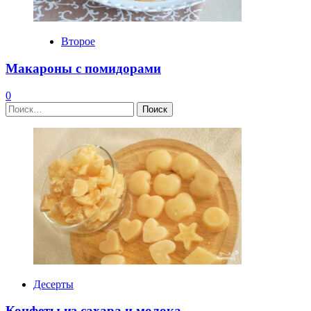
Второе
Макароны с помидорами
0
Найти:
Десерты
Конфеты из сахара и молока