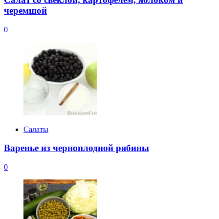
черемшой
0
Салаты
Варенье из черноплодной рябины
0