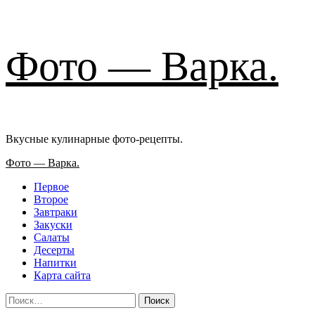
Перейти
Фото — Варка.
к
содержимому
Вкусные кулинарные фото-рецепты.
Основное
Фото — Варка.
меню
Первое
Второе
Завтраки
Закуски
Салаты
Десерты
Напитки
Карта сайта
Найти: