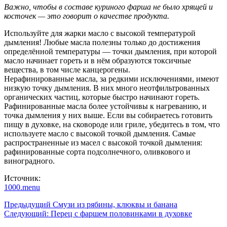
Важно, чтобы в составе куриного фарша не было хрящей и
косточек — это говорит о качестве продукта.
Используйте для жарки масло с высокой температурой
дымления! Любые масла полезны только до достижения
определённой температуры — точки дымления, при которой
масло начинает гореть и в нём образуются токсичные
вещества, в том числе канцерогены.
Нерафинированные масла, за редкими исключениями, имеют
низкую точку дымления. В них много неотфильтрованных
органических частиц, которые быстро начинают гореть.
Рафинированные масла более устойчивы к нагреванию, и
точка дымления у них выше. Если вы собираетесь готовить
пищу в духовке, на сковороде или гриле, убедитесь в том, что
используете масло с высокой точкой дымления. Самые
распространенные из масел с высокой точкой дымления:
рафинированные сорта подсолнечного, оливкового и
виноградного.
Источник:
1000.menu
Навигация
Предыдущий
Смузи из рябины, клюквы и банана
Следующий:
Перец с фаршем половинками в духовке
записи