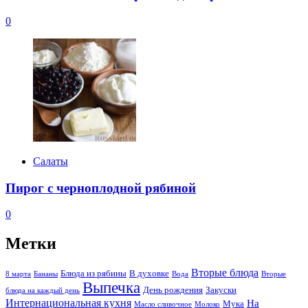
0
Салаты
Пирог с черноплодной рябиной
0
Метки
Вторые блюда
Блюда из рябины
В духовке
8 марта
Бананы
Вода
Вторые
Выпечка
День рождения
Закуски
блюда на каждый день
Интернациональная кухня
На
Мука
Масло сливочное
Молоко