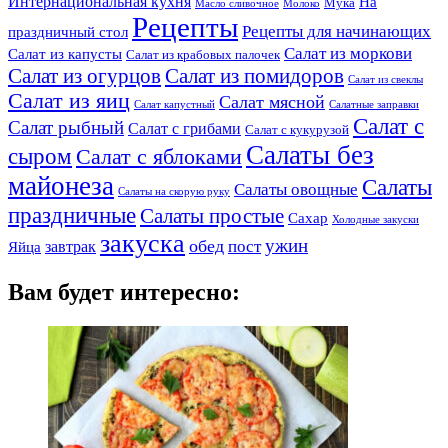
Интернациональная кухня
На
Мука
Масло сливочное
Молоко
Рецепты
Рецепты для начинающих
праздничный стол
Салат из моркови
Салат из капусты
Салат из крабовых палочек
Салат из огурцов
Салат из помидоров
Салат из свеклы
Салат из яиц
Салат мясной
Салат капустный
Салатные заправки
Салат с
Салат рыбный
Салат с грибами
Салат с кукурузой
Салаты без
сыром
Салат с яблоками
майонеза
Салаты
Салаты овощные
Салаты на скорую руку
праздничные
Салаты простые
Сахар
Холодные закуски
закуска
ужин
обед
пост
завтрак
Яйца
Вам будет интересно: