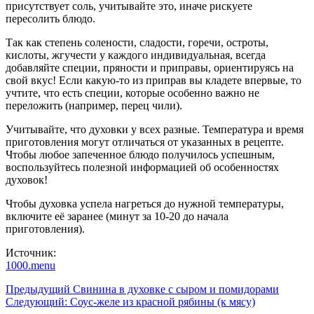
присутствует соль, учитывайте это, иначе рискуете
пересолить блюдо.
Так как степень солености, сладости, горечи, остроты,
кислоты, жгучести у каждого индивидуальная, всегда
добавляйте специи, пряности и приправы, ориентируясь на
свой вкус! Если какую-то из приправ вы кладете впервые, то
учтите, что есть специи, которые особенно важно не
переложить (например, перец чили).
Учитывайте, что духовки у всех разные. Температура и время
приготовления могут отличаться от указанных в рецепте.
Чтобы любое запеченное блюдо получилось успешным,
воспользуйтесь полезной информацией об особенностях
духовок!
Чтобы духовка успела нагреться до нужной температуры,
включите её заранее (минут за 10-20 до начала
приготовления).
Источник:
1000.menu
Навигация
Предыдущий
Свинина в духовке с сыром и помидорами
Следующий:
Соус-желе из красной рябины (к мясу)
записи