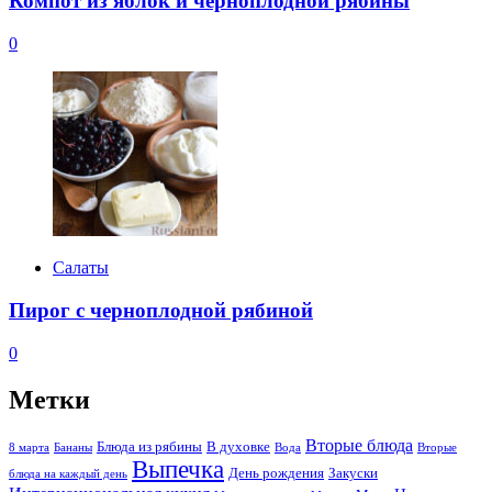
Компот из яблок и черноплодной рябины
0
Салаты
Пирог с черноплодной рябиной
0
Метки
Вторые блюда
Блюда из рябины
В духовке
8 марта
Бананы
Вода
Вторые
Выпечка
День рождения
Закуски
блюда на каждый день