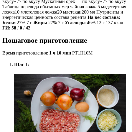
вкусу» /> по вкусу Мускатный орех — по вкусу» /> по вкусу
Таблица перевода объемных мер чайная ложка5 млдесертная
ложка10 млстоловая ложка20 млстакан200 мл Нутриенты и
энергетическая ценность состава рецепта
На вес состава:
Белки
27% 7 г
Жиры
27% 7 г
Углеводы
46% 12 г 137 ккал
ГИ:
58
/
0
/
42
Пошаговое приготовление
Время приготовления:
1 ч 10 мин
PT1H10M
Шаг 1: