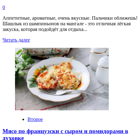
0
Аппетитные, ароматные, очень вкусные. Пальчики оближешь!
Шашлык из шампиньонов на мангале - это отличная лёгкая
закуска, которая подойдёт для отдыха...
Прочитать
Читать далее
больше
о
Шашлык
из
шампиньонов
на
мангале
Второе
Мясо по французски с сыром и помидорами в
духовке