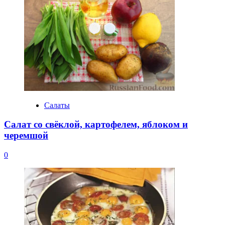
Салаты
Салат со свёклой, картофелем, яблоком и
черемшой
0