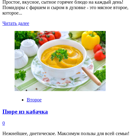
Простое, вкусное, сытное горячее блюдо на каждый день!
Помидоры с фаршем и сыром в духовке - это мясное второе,
которое...
Прочитать
Читать далее
больше
о
Помидоры
с
фаршем
и
сыром
в
духовке
Второе
Пюре из кабачка
0
Нежнейшее, диетическое. Максимум пользы для всей семьи!