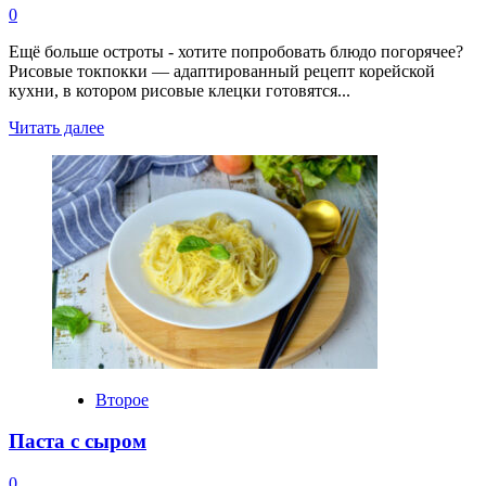
0
Ещё больше остроты - хотите попробовать блюдо погорячее?
Рисовые токпокки — адаптированный рецепт корейской
кухни, в котором рисовые клецки готовятся...
Прочитать
Читать далее
больше
о
Рисовые
токпокки
с
острым
томатным
соусом
и
сырным
соусом
Второе
Паста с сыром
0