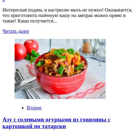
Интересная подача, и кастрюлю мыть не нужно! Оказывается,
что приготовить пшённую кашу на завтрак можно прямо в
тыкве! Каша получается...
Прочитать
Читать далее
больше
о
Пшенная
каша
в
тыкве
Второе
Азу с солеными огурцами из говядины с
картошкой по татарски