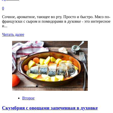
0
Сочное, ароматное, тающее во рту. Просто и быстро. Мясо по-
французски с сыром и помидорами в духовке - это интересное
и...
Прочитать
Читать далее
больше
о
Мясо
по
французски
с
сыром
и
помидорами
в
духовке
Второе
Скумбрия с овощами запеченная в духовке