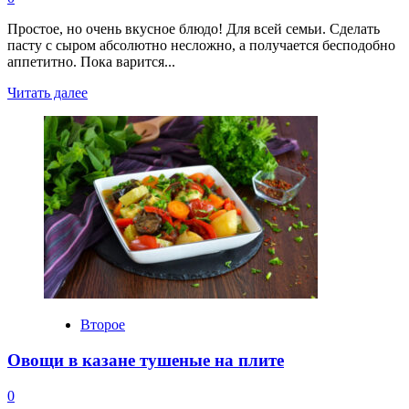
Простое, но очень вкусное блюдо! Для всей семьи. Сделать
пасту с сыром абсолютно несложно, а получается бесподобно
аппетитно. Пока варится...
Прочитать
Читать далее
больше
о
Паста
с
сыром
Второе
Овощи в казане тушеные на плите
0