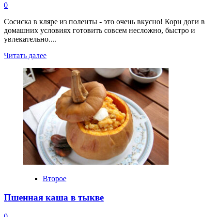
0
Сосиска в кляре из поленты - это очень вкусно! Корн доги в
домашних условиях готовить совсем несложно, быстро и
увлекательно....
Прочитать
Читать далее
больше
о
Корн
доги
Второе
Пшенная каша в тыкве
0