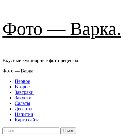
Перейти
Фото — Варка.
к
содержимому
Вкусные кулинарные фото-рецепты.
Основное
Фото — Варка.
меню
Первое
Второе
Завтраки
Закуски
Салаты
Десерты
Напитки
Карта сайта
Найти: