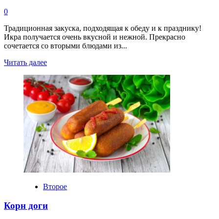
0
Традиционная закуска, подходящая к обеду и к празднику!
Икра получается очень вкусной и нежной. Прекрасно
сочетается со вторыми блюдами из...
Прочитать
Читать далее
больше
о
Икра
кабачковая
с
помидорами
на
зиму
Второе
Корн доги