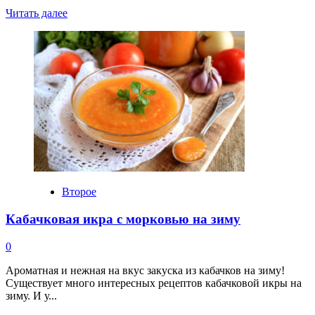
Прочитать
Читать далее
больше
о
Удон
с
курицей
и
овощами
Второе
Кабачковая икра с морковью на зиму
0
Ароматная и нежная на вкус закуска из кабачков на зиму!
Существует много интересных рецептов кабачковой икры на
зиму. И у...