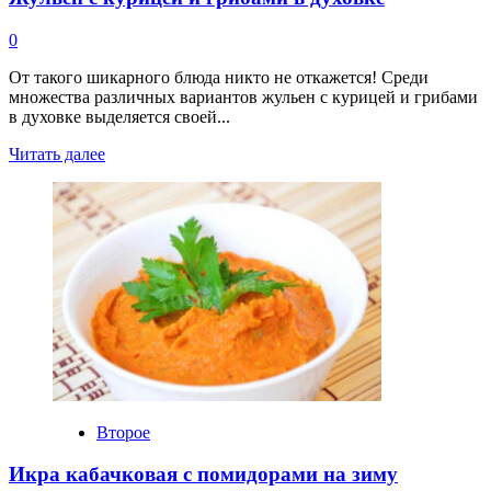
0
От такого шикарного блюда никто не откажется! Среди
множества различных вариантов жульен с курицей и грибами
в духовке выделяется своей...
Прочитать
Читать далее
больше
о
Жульен
с
курицей
и
грибами
в
духовке
Второе
Икра кабачковая с помидорами на зиму