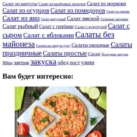
Салат из моркови
Салат из капусты
Салат из крабовых палочек
Салат из огурцов
Салат из помидоров
Салат из свеклы
Салат из яиц
Салат мясной
Салат капустный
Салатные заправки
Салат с
Салат рыбный
Салат с грибами
Салат с кукурузой
Салаты без
сыром
Салат с яблоками
майонеза
Салаты
Салаты овощные
Салаты на скорую руку
праздничные
Салаты простые
Сахар
Холодные закуски
закуска
ужин
обед
пост
завтрак
Яйца
Вам будет интересно: