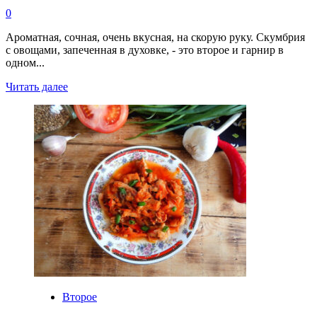
0
Ароматная, сочная, очень вкусная, на скорую руку. Скумбрия
с овощами, запеченная в духовке, - это второе и гарнир в
одном...
Прочитать
Читать далее
больше
о
Скумбрия
с
овощами
запеченная
в
духовке
Второе