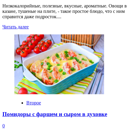
Низкокалорийные, полезные, вкусные, ароматные. Овощи в
казане, тушеные на плите, - такое простое блюдо, что с ним
справится даже подросток....
Прочитать
Читать далее
больше
о
Овощи
в
казане
тушеные
на
плите
Второе
Помидоры с фаршем и сыром в духовке
0