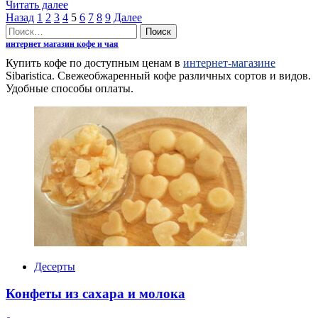
Прочитать
Читать далее
Пагинация
больше
Назад
1
2
3
4
5
6
7
8
9
Далее
Найти:
о
записей
Кабачковая
интернет магазин кофе и чая
икра
Купить кофе по доступным ценам в
интернет-магазине
с
Sibaristica. Свежеобжаренный кофе различных сортов и видов.
морковью
Удобные способы оплаты.
на
зиму
Десерты
Конфеты из сахара и молока