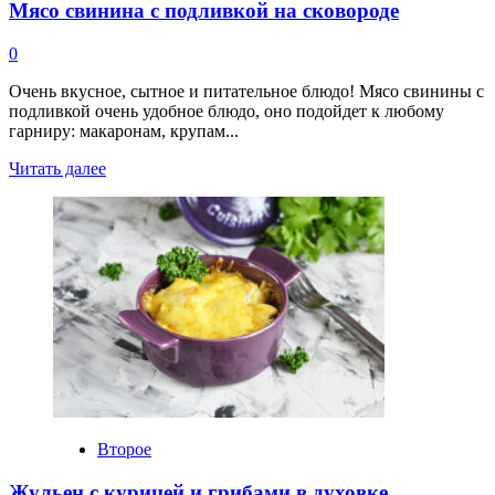
Мясо свинина с подливкой на сковороде
0
Очень вкусное, сытное и питательное блюдо! Мясо свинины с
подливкой очень удобное блюдо, оно подойдет к любому
гарниру: макаронам, крупам...
Прочитать
Читать далее
больше
о
Мясо
свинина
с
подливкой
на
сковороде
Второе
Жульен с курицей и грибами в духовке