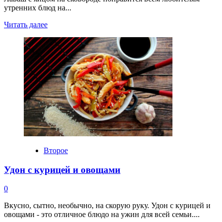
утренних блюд на...
Прочитать
Читать далее
больше
о
Лаваш
с
яйцом
на
сковороде
Второе
Удон с курицей и овощами
0
Вкусно, сытно, необычно, на скорую руку. Удон с курицей и
овощами - это отличное блюдо на ужин для всей семьи....