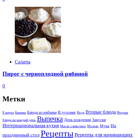
Салаты
Пирог с черноплодной рябиной
0
Метки
Вторые блюда
Блюда из рябины
В духовке
8 марта
Бананы
Вода
Вторые
Выпечка
День рождения
Закуски
блюда на каждый день
Интернациональная кухня
На
Мука
Масло сливочное
Молоко
Рецепты
Рецепты для начинающих
праздничный стол