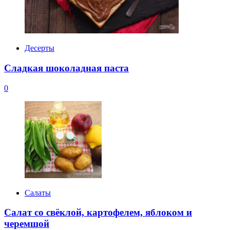
Десерты
Сладкая шоколадная паста
0
Салаты
Салат со свёклой, картофелем, яблоком и
черемшой