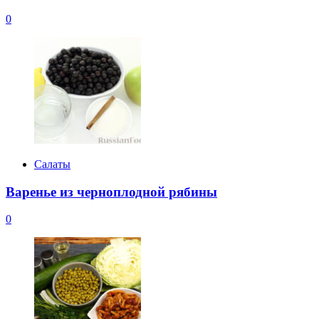
0
Салаты
Варенье из черноплодной рябины
0