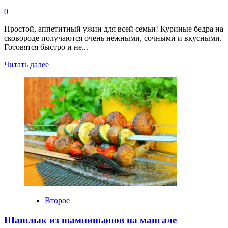
0
Простой, аппетитный ужин для всей семьи! Куриные бедра на
сковороде получаются очень нежными, сочными и вкусными.
Готовятся быстро и не...
Прочитать
Читать далее
больше
о
Куриные
бедра
на
сковороде
Второе
Шашлык из шампиньонов на мангале