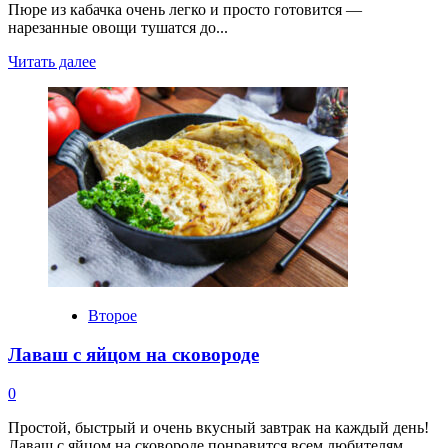
Пюре из кабачка очень легко и просто готовится —
нарезанные овощи тушатся до...
Прочитать
Читать далее
больше
о
Пюре
из
кабачка
Второе
Лаваш с яйцом на сковороде
0
Простой, быстрый и очень вкусный завтрак на каждый день!
Лаваш с яйцом на сковороде понравится всем любителям