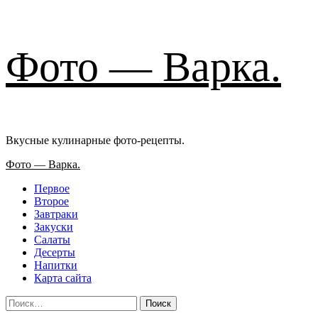
Перейти
Фото — Варка.
к
содержимому
Вкусные кулинарные фото-рецепты.
Основное
Фото — Варка.
меню
Первое
Второе
Завтраки
Закуски
Салаты
Десерты
Напитки
Карта сайта
Найти: