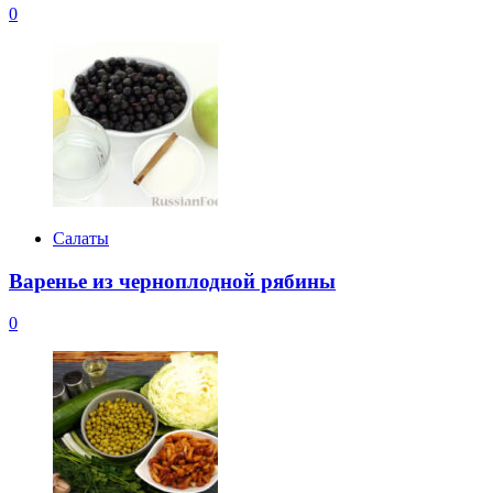
0
Салаты
Варенье из черноплодной рябины
0