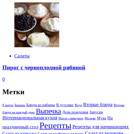
Салаты
Пирог с черноплодной рябиной
0
Метки
Вторые блюда
Блюда из рябины
В духовке
8 марта
Бананы
Вода
Вторые
Выпечка
День рождения
Закуски
блюда на каждый день
Интернациональная кухня
На
Мука
Масло сливочное
Молоко
Рецепты
Рецепты для начинающих
праздничный стол
Салат из моркови
Салат из капусты
Салат из крабовых палочек