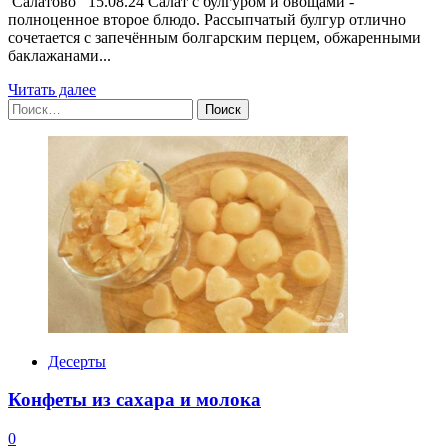
Салатово 15.08.24 Салат с булгуром и овощами -
полноценное второе блюдо. Рассыпчатый булгур отлично
сочетается с запечённым болгарским перцем, обжаренными
баклажанами...
Прочитать
Читать далее
Найти:
больше
о
Салат
с
булгуром
и
овощами
Десерты
Конфеты из сахара и молока
0