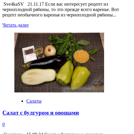
Sve4kaSV 21.11.17 Если вас интересует рецепт из
черноплодной рябины, то это прежде всего варенье. Вот
рецепт необычного варенья из черноплодной рябины...
Прочитать
Читать далее
больше
о
Варенье
из
черноплодной
рябины
Салаты
Салат с булгуром и овощами
0