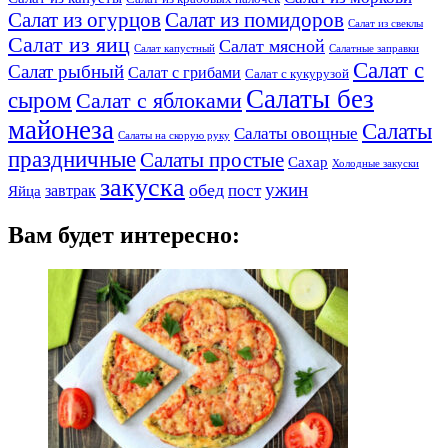
Салат из огурцов
Салат из помидоров
Салат из свеклы
Салат из яиц
Салат мясной
Салат капустный
Салатные заправки
Салат с
Салат рыбный
Салат с грибами
Салат с кукурузой
Салаты без
сыром
Салат с яблоками
майонеза
Салаты
Салаты овощные
Салаты на скорую руку
праздничные
Салаты простые
Сахар
Холодные закуски
закуска
ужин
обед
пост
завтрак
Яйца
Вам будет интересно: