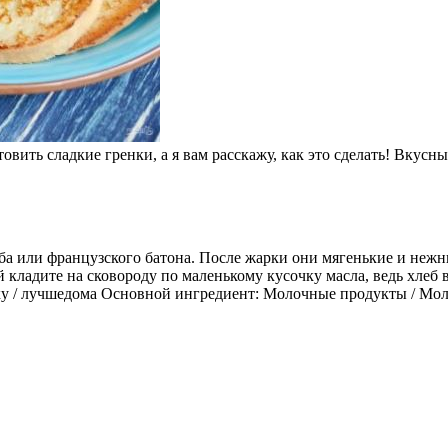
овить сладкие гренки, а я вам расскажу, как это сделать! Вкусн
ба или французского батона. После жарки они мягенькие и нежн
 кладите на сковороду по маленькому кусочку масла, ведь хлеб 
уку / лучшедома Основной ингредиент: Молочные продукты / Моло