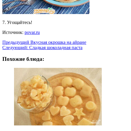
7. Угощайтесь!
Источник:
povar.ru
Навигация
Предыдущий
Вкусная окрошка на айране
Следующий:
Сладкая шоколадная паста
записи
Похожие блюда: