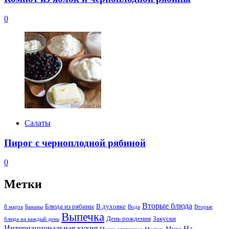
0
Салаты
Пирог с черноплодной рябиной
0
Метки
Вторые блюда
Блюда из рябины
В духовке
8 марта
Бананы
Вода
Вторые
Выпечка
День рождения
Закуски
блюда на каждый день
Интернациональная кухня
На