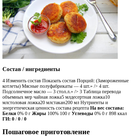
Состав / ингредиенты
4 Изменить состав Показать состав Порций: (Замороженные
котлеты) Мясные полуфабрикаты — 4 шт.» /> 4 шт.
Подсолнечное масло — 3 стол.л.» /> 3 Таблица перевода
объемных мер чайная ложка5 млдесертная ложка10
млстоловая ложка20 млстакан200 мл Нутриенты и
энергетическая ценность состава рецепта
На вес состава:
Белки
0% 0 г
Жиры
100% 100 г
Углеводы
0% 0 г 898 ккал
ГИ:
0
/
0
/
0
Пошаговое приготовление