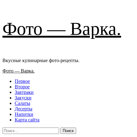
Перейти
Фото — Варка.
к
содержимому
Вкусные кулинарные фото-рецепты.
Основное
Фото — Варка.
меню
Первое
Второе
Завтраки
Закуски
Салаты
Десерты
Напитки
Карта сайта
Найти: