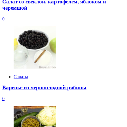
Салат со свёклой, картофелем, яблоком и
черемшой
0
Салаты
Варенье из черноплодной рябины
0