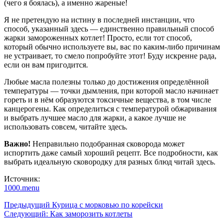
(чего я боялась), а именно жареные!
Я не претендую на истину в последней инстанции, что
способ, указанный здесь — единственно правильный способ
жарки замороженных котлет! Просто, если тот способ,
который обычно используете вы, вас по каким-либо причинам
не устраивает, то смело попробуйте этот! Буду искренне рада,
если он вам пригодится.
Любые масла полезны только до достижения определённой
температуры — точки дымления, при которой масло начинает
гореть и в нём образуются токсичные вещества, в том числе
канцерогены. Как определиться с температурой обжаривания
и выбрать лучшее масло для жарки, а какое лучше не
использовать совсем, читайте здесь.
Важно!
Неправильно подобранная сковорода может
испортить даже самый хороший рецепт. Все подробности, как
выбрать идеальную сковородку для разных блюд читай здесь.
Источник:
1000.menu
Навигация
Предыдущий
Курица с морковью по корейски
Следующий:
Как заморозить котлеты
записи