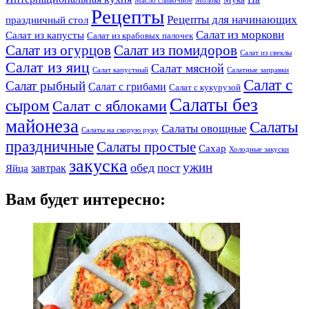
Мука
Масло сливочное
Молоко
Рецепты
Рецепты для начинающих
праздничный стол
Салат из моркови
Салат из капусты
Салат из крабовых палочек
Салат из огурцов
Салат из помидоров
Салат из свеклы
Салат из яиц
Салат мясной
Салат капустный
Салатные заправки
Салат с
Салат рыбный
Салат с грибами
Салат с кукурузой
Салаты без
сыром
Салат с яблоками
майонеза
Салаты
Салаты овощные
Салаты на скорую руку
праздничные
Салаты простые
Сахар
Холодные закуски
закуска
ужин
обед
пост
завтрак
Яйца
Вам будет интересно: