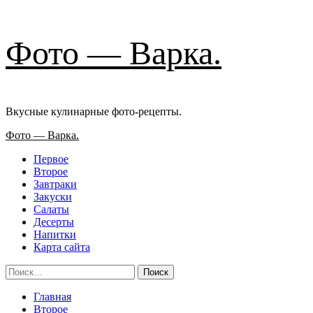
Перейти
Фото — Варка.
к
содержимому
Вкусные кулинарные фото-рецепты.
Основное
Фото — Варка.
меню
Первое
Второе
Завтраки
Закуски
Салаты
Десерты
Напитки
Карта сайта
Найти:
Главная
Второе