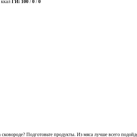
 ккал
ГИ:
100
/
0
/
0
 сковороде? Подготовьте продукты. Из мяса лучше всего подой