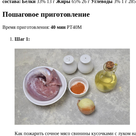
состава:
Белки
33% 13 г
Жиры
65% 26 г
Углеводы
3% 1 г 285
Пошаговое приготовление
Время приготовления:
40 мин
PT40M
Шаг 1:
Как пожарить сочное мясо свинины кусочками с луком на