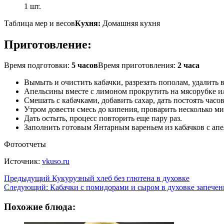
1 шт.
Таблица мер и весов
Кухня:
Домашняя кухня
Приготовление:
Время подготовки:
5 часов
Время приготовления:
2 часа
Вымыть и очистить кабачки, разрезать пополам, удалить в
Апельсины вместе с лимоном прокрутить на мясорубке ил
Смешать с кабачками, добавить сахар, дать постоять часов
Утром довести смесь до кипения, проварить несколько ми
Дать остыть, процесс повторить еще пару раз.
Заполнить готовым Янтарным вареньем из кабачков с апе
Фотоотчеты
Источник:
vkuso.ru
Навигация
Предыдущий
Кукурузный хлеб без глютена в духовке
Следующий:
Кабачки с помидорами и сыром в духовке запече
записи
Похожие блюда: