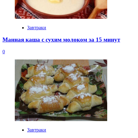
Завтраки
Манная каша с сухим молоком за 15 минут
0
Завтраки