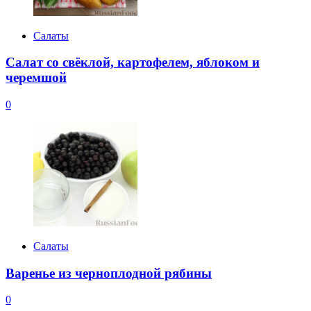
Салаты
Салат со свёклой, картофелем, яблоком и
черемшой
0
Салаты
Варенье из черноплодной рябины
0