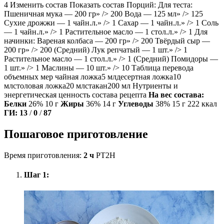
4 Изменить состав Показать состав Порций: Для теста:
Пшеничная мука — 200 гр» /> 200 Вода — 125 мл» /> 125
Сухие дрожжи — 1 чайн.л.» /> 1 Сахар — 1 чайн.л.» /> 1 Соль
— 1 чайн.л.» /> 1 Растительное масло — 1 стол.л.» /> 1 Для
начинки: Вареная колбаса — 200 гр» /> 200 Твёрдый сыр —
200 гр» /> 200 (Средний) Лук репчатый — 1 шт.» /> 1
Растительное масло — 1 стол.л.» /> 1 (Средний) Помидоры —
1 шт.» /> 1 Маслины — 10 шт.» /> 10 Таблица перевода
объемных мер чайная ложка5 млдесертная ложка10
млстоловая ложка20 млстакан200 мл Нутриенты и
энергетическая ценность состава рецепта
На вес состава:
Белки
26% 10 г
Жиры
36% 14 г
Углеводы
38% 15 г 222 ккал
ГИ:
13
/
0
/
87
Пошаговое приготовление
Время приготовления:
2 ч
PT2H
Шаг 1: