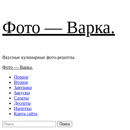
Перейти
Фото — Варка.
к
содержимому
Вкусные кулинарные фото-рецепты.
Основное
Фото — Варка.
меню
Первое
Второе
Завтраки
Закуски
Салаты
Десерты
Напитки
Карта сайта
Найти: